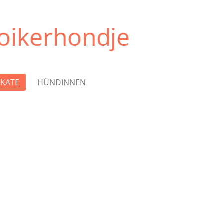
oikerhondje
FKATE
HÜNDINNEN